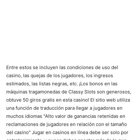
Entre estos se incluyen las condiciones de uso del
casino, las quejas de los jugadores, los ingresos
estimados, las listas negras, etc. ¡Los bonos en las
máquinas tragamonedas de Classy Slots son generosos,
obtuve 50 giros gratis en esta casino! El sitio web utiliza
una función de traducción para llegar a jugadores en
muchos idiomas "Alto valor de ganancias retenidas en
reclamaciones de jugadores en relación con el tamaño
del casino" Jugar en casinos en línea debe ser solo por