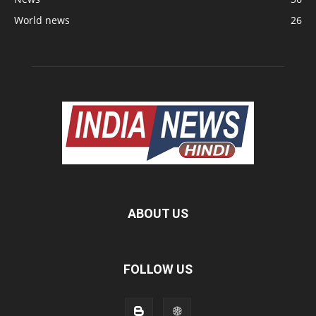
World news
26
ABOUT US
FOLLOW US