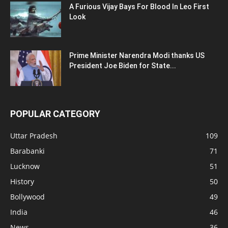
A Furious Vijay Bays For Blood In Leo First
Look
Prime Minister Narendra Modi thanks US
President Joe Biden for State...
POPULAR CATEGORY
Uttar Pradesh
109
Barabanki
71
Lucknow
51
History
50
Bollywood
49
India
46
News
36