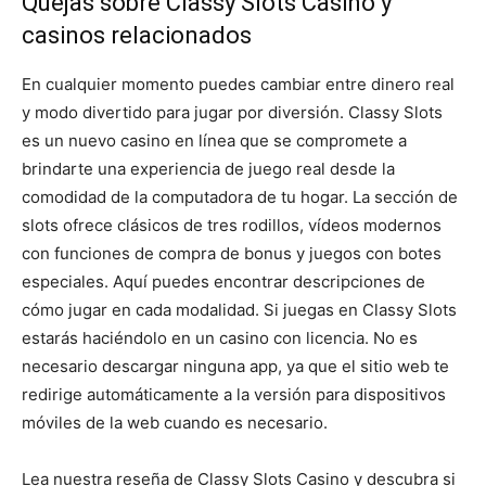
Quejas sobre Classy Slots Casino y
casinos relacionados
En cualquier momento puedes cambiar entre dinero real
y modo divertido para jugar por diversión. Classy Slots
es un nuevo casino en línea que se compromete a
brindarte una experiencia de juego real desde la
comodidad de la computadora de tu hogar. La sección de
slots ofrece clásicos de tres rodillos, vídeos modernos
con funciones de compra de bonus y juegos con botes
especiales. Aquí puedes encontrar descripciones de
cómo jugar en cada modalidad. Si juegas en Classy Slots
estarás haciéndolo en un casino con licencia. No es
necesario descargar ninguna app, ya que el sitio web te
redirige automáticamente a la versión para dispositivos
móviles de la web cuando es necesario.
Lea nuestra reseña de Classy Slots Casino y descubra si