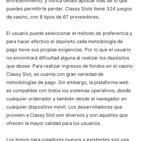
entretenimiento, y nunca debes apostar más de lo que
puedes permitirte perder. Classy Slots tiene 324 juegos
de casino, con 8 tipos de 67 proveedores.
El usuario puede seleccionar el método de preferencia y
para hacer efectivo el depósito cada metodología de
pago tiene sus propias exigencias. Por lo que el usuario
no encontrará dificultad alguna al realizar los depósitos
que desee. Para realizar ingresos de fondos en el casino
Classy Slot, se cuenta con gran variedad de
metodologías de pago. Sin embargo, la plataforma web
es compatible con todos los sistemas operativos, desde
cualquier ordenador y también desde el navegador en
cualquier dispositivo móvil. Los desarrolladores que
proveen a Classy Slot son diversos y son aquellos que
ofrecen la mayor calidad para los usuarios.
Los bonos para jugadores nuevos y existentes son una