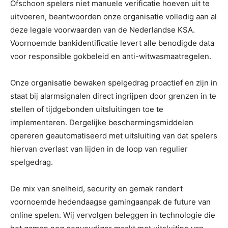
Ofschoon spelers niet manuele verificatie hoeven uit te
uitvoeren, beantwoorden onze organisatie volledig aan al
deze legale voorwaarden van de Nederlandse KSA.
Voornoemde bankidentificatie levert alle benodigde data
voor responsible gokbeleid en anti-witwasmaatregelen.
Onze organisatie bewaken spelgedrag proactief en zijn in
staat bij alarmsignalen direct ingrijpen door grenzen in te
stellen of tijdgebonden uitsluitingen toe te
implementeren. Dergelijke beschermingsmiddelen
opereren geautomatiseerd met uitsluiting van dat spelers
hiervan overlast van lijden in de loop van regulier
spelgedrag.
De mix van snelheid, security en gemak rendert
voornoemde hedendaagse gamingaanpak de future van
online spelen. Wij vervolgen beleggen in technologie die