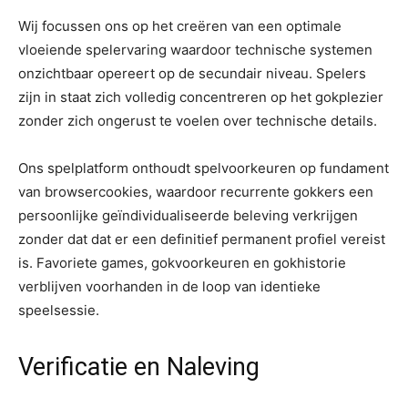
Wij focussen ons op het creëren van een optimale
vloeiende spelervaring waardoor technische systemen
onzichtbaar opereert op de secundair niveau. Spelers
zijn in staat zich volledig concentreren op het gokplezier
zonder zich ongerust te voelen over technische details.
Ons spelplatform onthoudt spelvoorkeuren op fundament
van browsercookies, waardoor recurrente gokkers een
persoonlijke geïndividualiseerde beleving verkrijgen
zonder dat dat er een definitief permanent profiel vereist
is. Favoriete games, gokvoorkeuren en gokhistorie
verblijven voorhanden in de loop van identieke
speelsessie.
Verificatie en Naleving