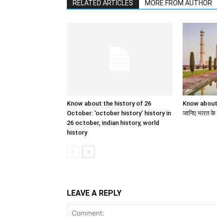
RELATED ARTICLES
MORE FROM AUTHOR
Know about the history of 26
Know about 
October: ‘october history’ history in
जानिए भारत के इ
26 october, indian history, world
history
LEAVE A REPLY