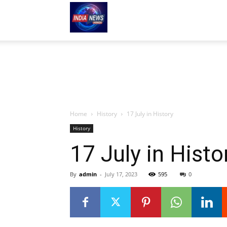
indianews-
hindi.com
Home
History
17 July in History
History
17 July in Histo
By
admin
-
July 17, 2023
595
0