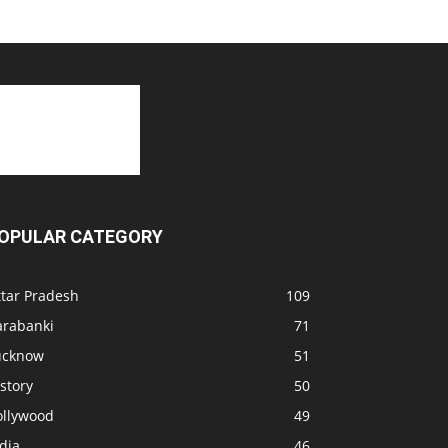
OPULAR CATEGORY
ttar Pradesh
109
arabanki
71
ucknow
51
story
50
ollywood
49
dia
46