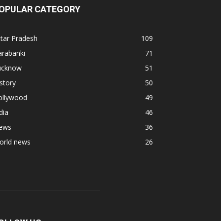
OPULAR CATEGORY
tar Pradesh
109
arabanki
71
ucknow
51
story
50
ollywood
49
dia
46
ews
36
orld news
26