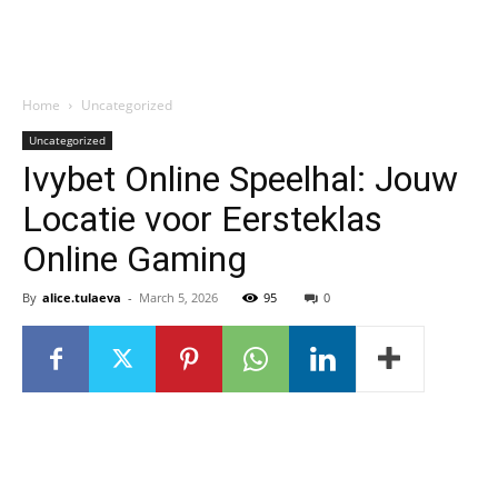
Home
Uncategorized
Uncategorized
Ivybet Online Speelhal: Jouw
Locatie voor Eersteklas
Online Gaming
By
alice.tulaeva
-
March 5, 2026
95
0