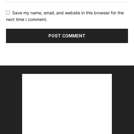
Save my name, email, and website in this browser for the
next time I comment.