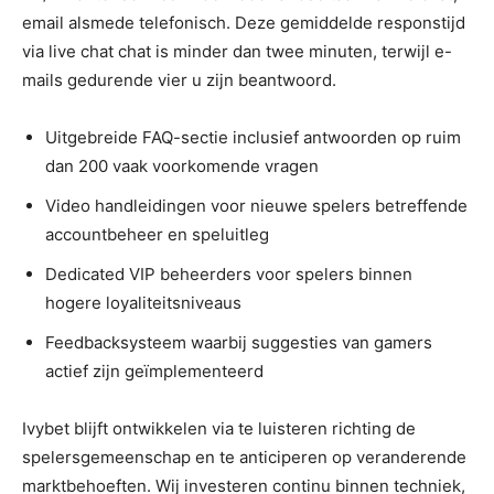
email alsmede telefonisch. Deze gemiddelde responstijd
via live chat chat is minder dan twee minuten, terwijl e-
mails gedurende vier u zijn beantwoord.
Uitgebreide FAQ-sectie inclusief antwoorden op ruim
dan 200 vaak voorkomende vragen
Video handleidingen voor nieuwe spelers betreffende
accountbeheer en speluitleg
Dedicated VIP beheerders voor spelers binnen
hogere loyaliteitsniveaus
Feedbacksysteem waarbij suggesties van gamers
actief zijn geïmplementeerd
Ivybet blijft ontwikkelen via te luisteren richting de
spelersgemeenschap en te anticiperen op veranderende
marktbehoeften. Wij investeren continu binnen techniek,