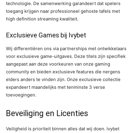
technologie. De samenwerking garandeert dat spelers
toegang krijgen naar professioneel gehoste tafels met
high definition streaming kwaliteit.
Exclusieve Games bij Ivybet
Wij differentiëren ons via partnerships met ontwikkelaars
voor exclusieve game-uitgaves. Deze titels zijn specifiek
aangepast aan deze voorkeuren van onze gaming
community en bieden exclusieve features die nergens
elders anders te vinden zijn. Onze exclusieve collectie
expandeert maandelijks met tenminste 3 verse
toevoegingen.
Beveiliging en Licenties
Veiligheid is prioriteit binnen alles dat wij doen. Ivybet