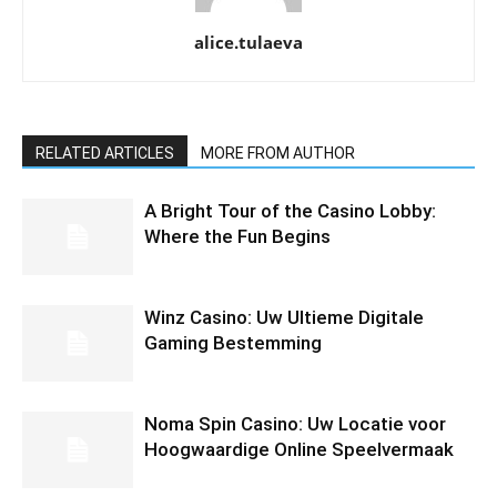
alice.tulaeva
RELATED ARTICLES
MORE FROM AUTHOR
A Bright Tour of the Casino Lobby:
Where the Fun Begins
Winz Casino: Uw Ultieme Digitale
Gaming Bestemming
Noma Spin Casino: Uw Locatie voor
Hoogwaardige Online Speelvermaak