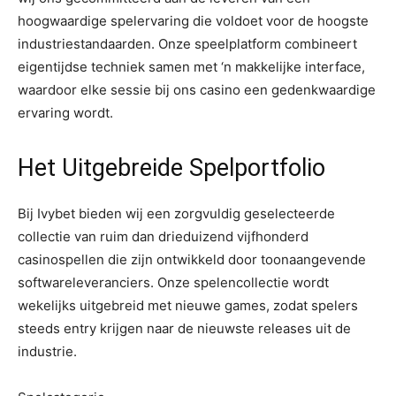
hoogwaardige spelervaring die voldoet voor de hoogste
industriestandaarden. Onze speelplatform combineert
eigentijdse techniek samen met ‘n makkelijke interface,
waardoor elke sessie bij ons casino een gedenkwaardige
ervaring wordt.
Het Uitgebreide Spelportfolio
Bij Ivybet bieden wij een zorgvuldig geselecteerde
collectie van ruim dan drieduizend vijfhonderd
casinospellen die zijn ontwikkeld door toonaangevende
softwareleveranciers. Onze spelencollectie wordt
wekelijks uitgebreid met nieuwe games, zodat spelers
steeds entry krijgen naar de nieuwste releases uit de
industrie.