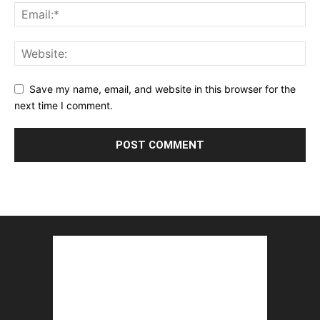
Save my name, email, and website in this browser for the
next time I comment.