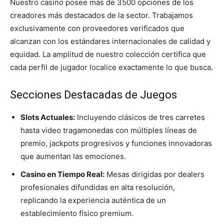
Nuestro casino posee más de 3500 opciones de los
creadores más destacados de la sector. Trabajamos
exclusivamente con proveedores verificados que
alcanzan con los estándares internacionales de calidad y
equidad. La amplitud de nuestro colección certifica que
cada perfil de jugador localice exactamente lo que busca.
Secciones Destacadas de Juegos
Slots Actuales:
Incluyendo clásicos de tres carretes
hasta video tragamonedas con múltiples líneas de
premio, jackpots progresivos y funciones innovadoras
que aumentan las emociones.
Casino en Tiempo Real:
Mesas dirigidas por dealers
profesionales difundidas en alta resolución,
replicando la experiencia auténtica de un
establecimiento físico premium.