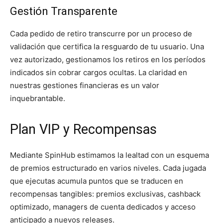
Gestión Transparente
Cada pedido de retiro transcurre por un proceso de
validación que certifica la resguardo de tu usuario. Una
vez autorizado, gestionamos los retiros en los períodos
indicados sin cobrar cargos ocultas. La claridad en
nuestras gestiones financieras es un valor
inquebrantable.
Plan VIP y Recompensas
Mediante SpinHub estimamos la lealtad con un esquema
de premios estructurado en varios niveles. Cada jugada
que ejecutas acumula puntos que se traducen en
recompensas tangibles: premios exclusivas, cashback
optimizado, managers de cuenta dedicados y acceso
anticipado a nuevos releases.