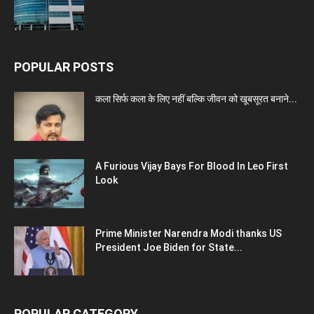
POPULAR POSTS
कला सिर्फ कला के लिए नहीं बल्कि जीवन को खूबसूरत बनाने...
A Furious Vijay Bays For Blood In Leo First
Look
Prime Minister Narendra Modi thanks US
President Joe Biden for State...
POPULAR CATEGORY