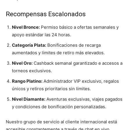
Recompensas Escalonados
Nivel Bronce:
Permiso básico a ofertas semanales y
apoyo estándar las 24 horas.
Categoría Plata:
Bonificaciones de recarga
aumentados y límites de retiro más elevados.
Nivel Oro:
Cashback semanal garantizado e accesos a
torneos exclusivos.
Rango Platino:
Administrador VIP exclusivo, regalos
únicos y retiros prioritarios sin límites.
Nivel Diamante:
Aventuras exclusivas, viajes pagados
y condiciones de bonificación personalizadas.
Nuestro grupo de servicio al cliente internacional está
accesible constantemente a través de chat en vivo,