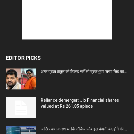
EDITOR PICKS
अगर प्रज्ञा ठाकुर को टिकट नहीं तो ब्रजभूषण शरण सिंह का...
Reliance demerger: Jio Financial shares
valued at Rs 261.85 apiece
आखिर क्या कारण था कि नोकिया मोबाइल कंपनी बंद होने की...