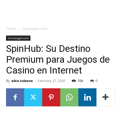
Home
Uncategorized
Uncategorized
SpinHub: Su Destino
Premium para Juegos de
Casino en Internet
By
alice.tulaeva
-
February 27, 2026
104
0