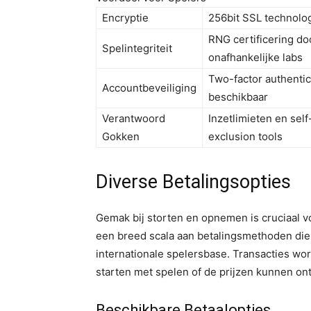
Encryptie
256bit SSL technolo
RNG certificering do
Spelintegriteit
onafhankelijke labs
Two-factor authentic
Accountbeveiliging
beschikbaar
Verantwoord
Inzetlimieten en self
Gokken
exclusion tools
Diverse Betalingsopties
Gemak bij storten en opnemen is cruciaal v
een breed scala aan betalingsmethoden die
internationale spelersbase. Transacties wo
starten met spelen of de prijzen kunnen on
Beschikbare Betaalopties