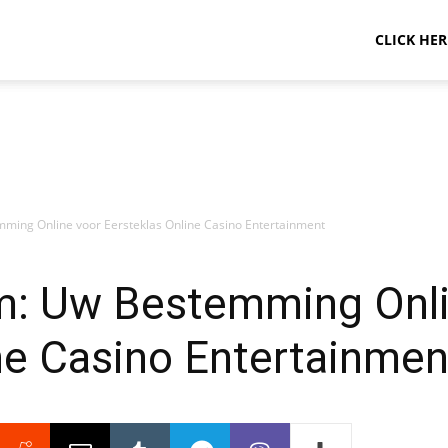
CLICK HER
ming Online voor Eersteklas Online Casino Entertainment
m: Uw Bestemming Onli
ne Casino Entertainmen