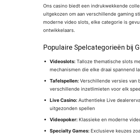
Ons casino biedt een indrukwekkende colle
uitgekozen om aan verschillende gaming stijl
moderne video slots, elke categorie is gevu
ontwikkelaars.
Populaire Spelcategorieën bij 
Videoslots:
Talloze thematische slots me
mechanismen die elke draai spannend lat
Tafelspellen:
Verschillende versies van b
verschillende inzetlimieten voor elk spe
Live Casino:
Authentieke Live dealererva
uitgezonden spellen
Videopoker:
Klassieke en moderne vide
Specialty Games:
Exclusieve keuzes zoal