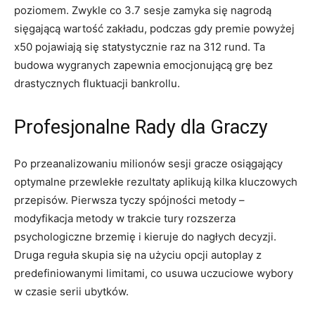
poziomem. Zwykle co 3.7 sesje zamyka się nagrodą
sięgającą wartość zakładu, podczas gdy premie powyżej
x50 pojawiają się statystycznie raz na 312 rund. Ta
budowa wygranych zapewnia emocjonującą grę bez
drastycznych fluktuacji bankrollu.
Profesjonalne Rady dla Graczy
Po przeanalizowaniu milionów sesji gracze osiągający
optymalne przewlekłe rezultaty aplikują kilka kluczowych
przepisów. Pierwsza tyczy spójności metody –
modyfikacja metody w trakcie tury rozszerza
psychologiczne brzemię i kieruje do nagłych decyzji.
Druga reguła skupia się na użyciu opcji autoplay z
predefiniowanymi limitami, co usuwa uczuciowe wybory
w czasie serii ubytków.