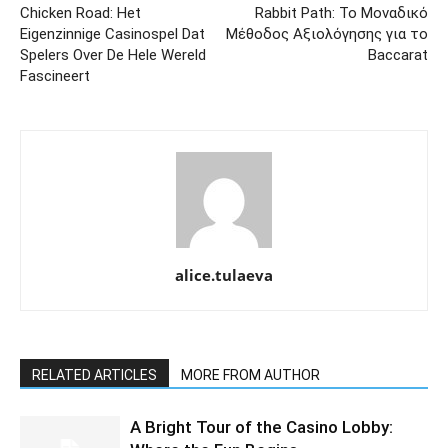
Chicken Road: Het
Rabbit Path: Το Μοναδικό
Eigenzinnige Casinospel Dat
Μέθοδος Αξιολόγησης για το
Spelers Over De Hele Wereld
Baccarat
Fascineert
alice.tulaeva
RELATED ARTICLES
MORE FROM AUTHOR
A Bright Tour of the Casino Lobby: