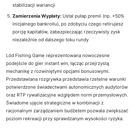
stabilizacji wariancji
Zamierzenia Wypłaty:
Ustal pułap premii (np. +50%
inicjalnego bankrollu), po zdobyciu czego retirujesz
porcję kapitałów, zabezpieczając rzeczywisty zysk
niezależnie od dalszego toku rundy
Lód Fishing Game reprezentowana nowoczesne
podejście do gier instant win, łącząc przejrzystą
mechanikę z rozwiniętymi opcjami bonusowymi.
Przedstawiana rozgrywka przedstawia rzetelne warunki
potwierdzone świadectwami autonomicznych audytorów
oraz RTP rywalizacyjne względem norm przemysłowych.
Świadome ujęcie strategiczne w kombinacji z
racjonalnym zarządzaniem budżetem pozwala zwiększać
poziom rekreacji przy sprawdzanym wysokości ryzyka.