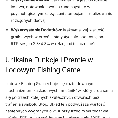
losowa, notowanie swoich rund asystuje w
psychologicznym zarządzaniu emocjami i realizowaniu
rozsądnych decyzji
Wykorzystanie Dodatków:
Maksymalizuj wartość
gratisowych wierceń – statystycznie podnoszą one
RTP sesji o 2.8-4.3% w relacji od ich częstości
Unikalne Funkcje i Premie w
Lodowym Fishing Game
Lodowe Fishing Gra cechuje się rozbudowanym
mechanizmem kaskadowych mnożników, który uruchamia
się po trzech kolejnych skutecznych otworach bez
trafienia symbolu Stop. Układ ten podwyższa wartość
następnych wygranych o 25% przy trzecim skutecznym
próbie, 50% przy czwórkowym i maksymalnie 100% przy