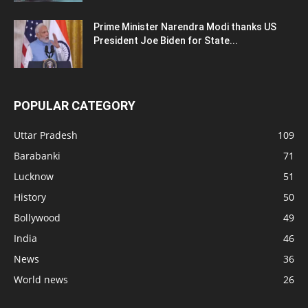
Prime Minister Narendra Modi thanks US
President Joe Biden for State...
POPULAR CATEGORY
Uttar Pradesh
109
Barabanki
71
Lucknow
51
History
50
Bollywood
49
India
46
News
36
World news
26