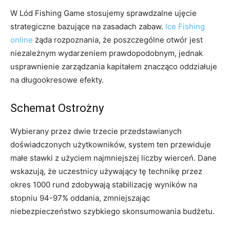
W Lód Fishing Game stosujemy sprawdzalne ujęcie
strategiczne bazujące na zasadach zabaw.
Ice Fishing
online
żąda rozpoznania, że poszczególne otwór jest
niezależnym wydarzeniem prawdopodobnym, jednak
usprawnienie zarządzania kapitałem znacząco oddziałuje
na długookresowe efekty.
Schemat Ostrożny
Wybierany przez dwie trzecie przedstawianych
doświadczonych użytkowników, system ten przewiduje
małe stawki z użyciem najmniejszej liczby wierceń. Dane
wskazują, że uczestnicy używający tę technikę przez
okres 1000 rund zdobywają stabilizację wyników na
stopniu 94-97% oddania, zmniejszając
niebezpieczeństwo szybkiego skonsumowania budżetu.