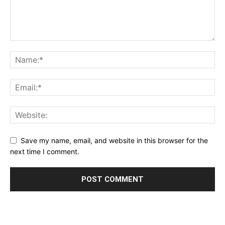
Save my name, email, and website in this browser for the
next time I comment.