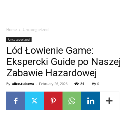
Home
Uncategorized
Uncategorized
Lód Łowienie Game:
Ekspercki Guide po Naszej
Zabawie Hazardowej
By
alice.tulaeva
-
February 26, 2026
84
0