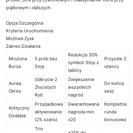
piątkowym i dalszych.
Opcja Szczególna
Kryteria Uruchomienia
Możliwa Zysk
Zakres Działania
Redukcja 30%
Mrożona
5 prób bez
Przyszłe 3
symboli Stop z
Burza
Stop
otwory
tablicy
Odkrycie 2
Zwiększenie
Aurea
Do końca
Złocistych
wszystkich
Okres
sesji
Ryb
nagród
Przypadkowa
Gwarantowana
Kompletna
Arktyczny
aktywowanie
nagroda min.
runda
Dodatek
(2% szans)
x20
bonusowa
Trio
+15% do