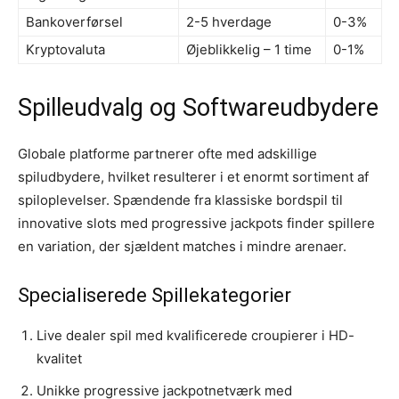
Bankoverførsel
2-5 hverdage
0-3%
Kryptovaluta
Øjeblikkelig – 1 time
0-1%
Spilleudvalg og Softwareudbydere
Globale platforme partnerer ofte med adskillige
spiludbydere, hvilket resulterer i et enormt sortiment af
spiloplevelser. Spændende fra klassiske bordspil til
innovative slots med progressive jackpots finder spillere
en variation, der sjældent matches i mindre arenaer.
Specialiserede Spillekategorier
Live dealer spil med kvalificerede croupierer i HD-
kvalitet
Unikke progressive jackpotnetværk med