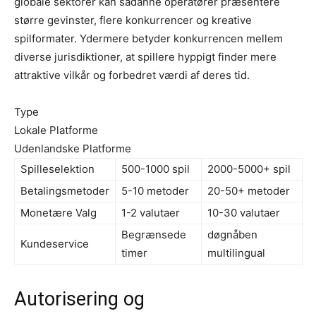
globale sektorer kan sådanne operatører præsentere
større gevinster, flere konkurrencer og kreative
spilformater. Ydermere betyder konkurrencen mellem
diverse jurisdiktioner, at spillere hyppigt finder mere
attraktive vilkår og forbedret værdi af deres tid.
Type
Lokale Platforme
Udenlandske Platforme
Spilleselektion
500-1000 spil
2000-5000+ spil
Betalingsmetoder
5-10 metoder
20-50+ metoder
Monetære Valg
1-2 valutaer
10-30 valutaer
Begrænsede
døgnåben
Kundeservice
timer
multilingual
Autorisering og