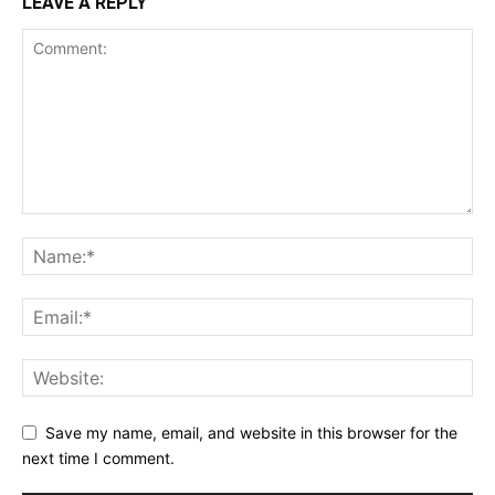
LEAVE A REPLY
Save my name, email, and website in this browser for the
next time I comment.