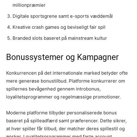
millionpræmier
Digitale sportsgrene samt e-sports væddemål
Kreative crash games og beviseligt fair spil
Branded slots baseret på mainstream kultur
Bonussystemer og Kampagner
Konkurrencen på det internationale marked betyder ofte
mere generøse bonustilbud. Platforme konkurrerer om
spillernes bevågenhed gennem introbonus,
loyalitetsprogrammer og regelmæssige promotioner.
Moderne platforme tilbyder personaliserede bonus
baseret på spilleadfærd samt præferencer. Dette sikrer,
at hver spiller får tilbud, der matcher deres spillestil og
ønsker. Loyalitetsprogrammer med faste account