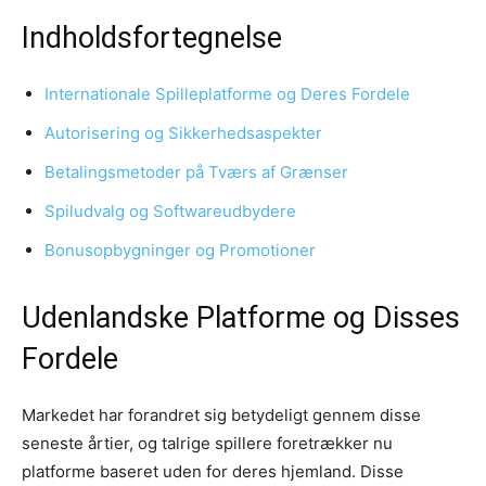
Indholdsfortegnelse
Internationale Spilleplatforme og Deres Fordele
Autorisering og Sikkerhedsaspekter
Betalingsmetoder på Tværs af Grænser
Spiludvalg og Softwareudbydere
Bonusopbygninger og Promotioner
Udenlandske Platforme og Disses
Fordele
Markedet har forandret sig betydeligt gennem disse
seneste årtier, og talrige spillere foretrækker nu
platforme baseret uden for deres hjemland. Disse