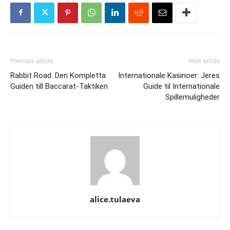
Previous article
Next article
Rabbit Road: Den Kompletta
Internationale Kasinoer: Jeres
Guiden till Baccarat-Taktiken
Guide til Internationale
Spillemuligheder
alice.tulaeva