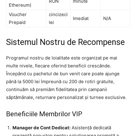
RON
minute
Ethereum)
Voucher
cincizeci
Imediat
N/A
Prepaid
lei
Sistemul Nostru de Recompense
Programul nostru de loialitate este organizat pe mai
multe nivele, fiecare oferind beneficii crescânde.
Începând cu pachetul de bun venit care poate ajunge
până la 5000 lei împreună cu 200 de rotiri gratuite,
continuăm să premiăm fidelitatea prin campanii
săptămânale, returnare personalizat și turnee exclusive.
Beneficiile Membrilor VIP
Manager de Cont Dedicat:
Asistență dedicată
prezentă non-stop pentru soluționarea promptă a