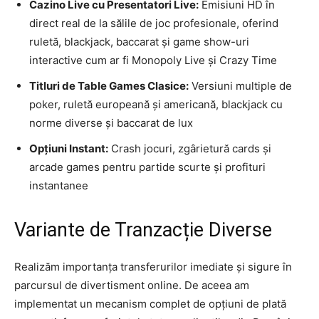
Cazino Live cu Presentatori Live:
Emisiuni HD în
direct real de la sălile de joc profesionale, oferind
ruletă, blackjack, baccarat și game show-uri
interactive cum ar fi Monopoly Live și Crazy Time
Titluri de Table Games Clasice:
Versiuni multiple de
poker, ruletă europeană și americană, blackjack cu
norme diverse și baccarat de lux
Opțiuni Instant:
Crash jocuri, zgârietură cards și
arcade games pentru partide scurte și profituri
instantanee
Variante de Tranzacție Diverse
Realizăm importanța transferurilor imediate și sigure în
parcursul de divertisment online. De aceea am
implementat un mecanism complet de opțiuni de plată