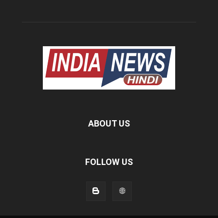
ABOUT US
FOLLOW US