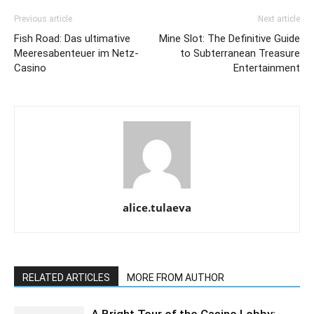
Previous article
Next article
Fish Road: Das ultimative
Mine Slot: The Definitive Guide
Meeresabenteuer im Netz-
to Subterranean Treasure
Casino
Entertainment
alice.tulaeva
RELATED ARTICLES
MORE FROM AUTHOR
A Bright Tour of the Casino Lobby: