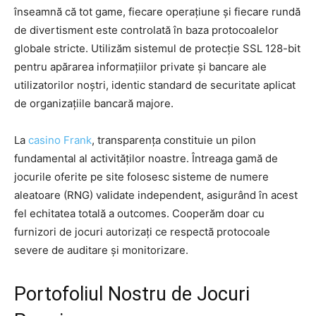
înseamnă că tot game, fiecare operațiune și fiecare rundă
de divertisment este controlată în baza protocoalelor
globale stricte. Utilizăm sistemul de protecție SSL 128-bit
pentru apărarea informațiilor private și bancare ale
utilizatorilor noștri, identic standard de securitate aplicat
de organizațiile bancară majore.
La
casino Frank
, transparența constituie un pilon
fundamental al activităților noastre. Întreaga gamă de
jocurile oferite pe site folosesc sisteme de numere
aleatoare (RNG) validate independent, asigurând în acest
fel echitatea totală a outcomes. Cooperăm doar cu
furnizori de jocuri autorizați ce respectă protocoale
severe de auditare și monitorizare.
Portofoliul Nostru de Jocuri