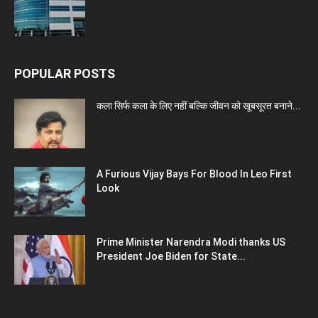
POPULAR POSTS
कला सिर्फ कला के लिए नहीं बल्कि जीवन को खूबसूरत बनाने...
A Furious Vijay Bays For Blood In Leo First
Look
Prime Minister Narendra Modi thanks US
President Joe Biden for State...