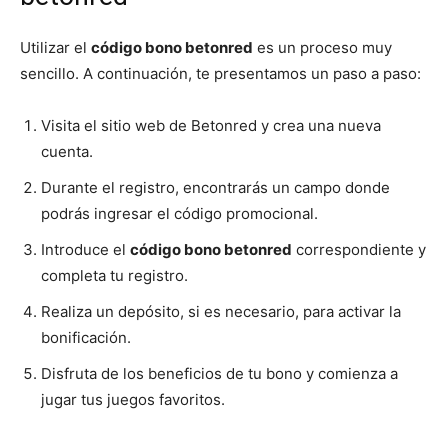
Utilizar el
código bono betonred
es un proceso muy
sencillo. A continuación, te presentamos un paso a paso:
Visita el sitio web de Betonred y crea una nueva
cuenta.
Durante el registro, encontrarás un campo donde
podrás ingresar el código promocional.
Introduce el
código bono betonred
correspondiente y
completa tu registro.
Realiza un depósito, si es necesario, para activar la
bonificación.
Disfruta de los beneficios de tu bono y comienza a
jugar tus juegos favoritos.