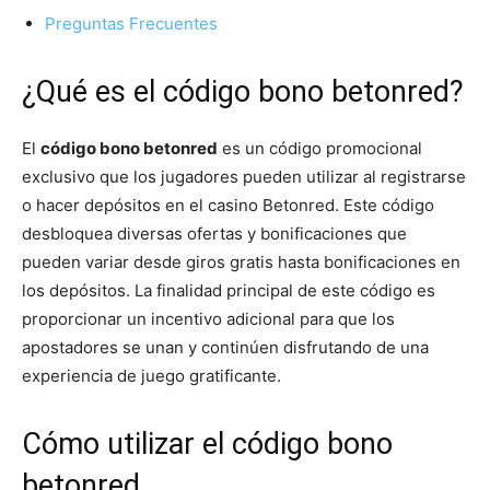
Preguntas Frecuentes
¿Qué es el código bono betonred?
El
código bono betonred
es un código promocional
exclusivo que los jugadores pueden utilizar al registrarse
o hacer depósitos en el casino Betonred. Este código
desbloquea diversas ofertas y bonificaciones que
pueden variar desde giros gratis hasta bonificaciones en
los depósitos. La finalidad principal de este código es
proporcionar un incentivo adicional para que los
apostadores se unan y continúen disfrutando de una
experiencia de juego gratificante.
Cómo utilizar el código bono
betonred