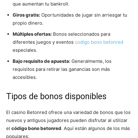
que aumentan tu bankroll.
Giros gratis:
Oportunidades de jugar sin arriesgar tu
propio dinero.
Múltiples ofertas:
Bonos seleccionados para
diferentes juegos y eventos
codigo bono betonred
especiales.
Bajo requisito de apuesta:
Generalmente, los
requisitos para retirar las ganancias son más
accesibles.
Tipos de bonos disponibles
El casino Betonred ofrece una variedad de bonos que los
nuevos y antiguos jugadores pueden disfrutar al utilizar
el
código bono betonred
. Aquí están algunos de los más
populares: