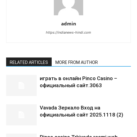
admin
https://indianews-hindi.com
RELATED ARTICLES
MORE FROM AUTHOR
играть в онлайн Pinco Casino –
официальный сайт.3063
Vavada Зеркало Вход на
официальный сайт 2025.1118 (2)