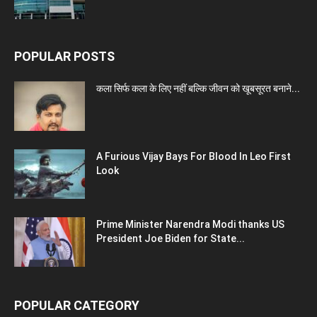
POPULAR POSTS
कला सिर्फ कला के लिए नहीं बल्कि जीवन को खूबसूरत बनाने...
A Furious Vijay Bays For Blood In Leo First
Look
Prime Minister Narendra Modi thanks US
President Joe Biden for State...
POPULAR CATEGORY