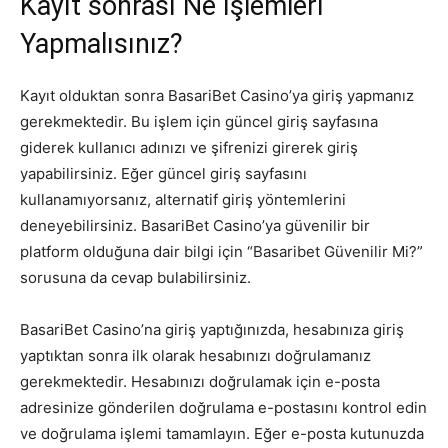
Kayıt sonrası Ne İşlemleri
Yapmalısınız?
Kayıt olduktan sonra BasariBet Casino’ya giriş yapmanız
gerekmektedir. Bu işlem için güncel giriş sayfasına
giderek kullanıcı adınızı ve şifrenizi girerek giriş
yapabilirsiniz. Eğer güncel giriş sayfasını
kullanamıyorsanız, alternatif giriş yöntemlerini
deneyebilirsiniz. BasariBet Casino’ya güvenilir bir
platform olduğuna dair bilgi için “Basaribet Güvenilir Mi?”
sorusuna da cevap bulabilirsiniz.
BasariBet Casino’na giriş yaptığınızda, hesabınıza giriş
yaptıktan sonra ilk olarak hesabınızı doğrulamanız
gerekmektedir. Hesabınızı doğrulamak için e-posta
adresinize gönderilen doğrulama e-postasını kontrol edin
ve doğrulama işlemi tamamlayın. Eğer e-posta kutunuzda