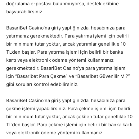
doğrulama e-postası bulunmuyorsa, destek ekibine
başvurabilirsiniz.
BasariBet Casino’na giriş yaptığınızda, hesabınıza para
yatırmanız gerekmektedir. Para yatırma işlemi için belirli
bir minimum tutar yoktur, ancak yatırımlar genellikle 10
TL’den başlar. Para yatırma işlemi için belirli bir banka
kartı veya elektronik ödeme yöntemi kullanmanız
gerekmektedir. BasariBet Casino’ya para yatırma işlemi
için “Basaribet Para Çekme” ve “Basaribet Güvenilir Mi?”
gibi soruları kontrol edebilirsiniz.
BasariBet Casino’na giriş yaptığınızda, hesabınıza para
çekme işlemi yapabilirsiniz. Para çekme işlemi için belirli
bir minimum tutar yoktur, ancak çekilen tutar genellikle 10
TL’den başlar. Para çekme işlemi için belirli bir banka kartı
veya elektronik ödeme yöntemi kullanmanız