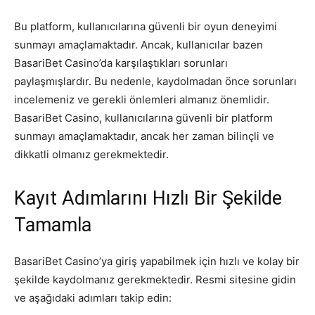
Bu platform, kullanıcılarına güvenli bir oyun deneyimi
sunmayı amaçlamaktadır. Ancak, kullanıcılar bazen
BasariBet Casino’da karşılaştıkları sorunları
paylaşmışlardır. Bu nedenle, kaydolmadan önce sorunları
incelemeniz ve gerekli önlemleri almanız önemlidir.
BasariBet Casino, kullanıcılarına güvenli bir platform
sunmayı amaçlamaktadır, ancak her zaman bilinçli ve
dikkatli olmanız gerekmektedir.
Kayıt Adımlarını Hızlı Bir Şekilde
Tamamla
BasariBet Casino’ya giriş yapabilmek için hızlı ve kolay bir
şekilde kaydolmanız gerekmektedir. Resmi sitesine gidin
ve aşağıdaki adımları takip edin: