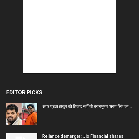
EDITOR PICKS
अगर प्रज्ञा ठाकुर को टिकट नहीं तो ब्रजभूषण शरण सिंह का...
Reliance demerger: Jio Financial shares