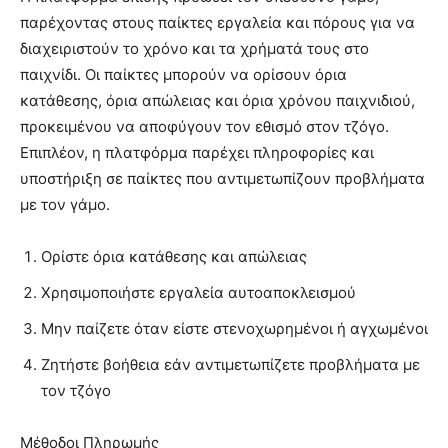
παρέχοντας στους παίκτες εργαλεία και πόρους για να
διαχειριστούν το χρόνο και τα χρήματά τους στο
παιχνίδι. Οι παίκτες μπορούν να ορίσουν όρια
κατάθεσης, όρια απώλειας και όρια χρόνου παιχνιδιού,
προκειμένου να αποφύγουν τον εθισμό στον τζόγο.
Επιπλέον, η πλατφόρμα παρέχει πληροφορίες και
υποστήριξη σε παίκτες που αντιμετωπίζουν προβλήματα
με τον γάμο.
Ορίστε όρια κατάθεσης και απώλειας
Χρησιμοποιήστε εργαλεία αυτοαποκλεισμού
Μην παίζετε όταν είστε στενοχωρημένοι ή αγχωμένοι
Ζητήστε βοήθεια εάν αντιμετωπίζετε προβλήματα με
τον τζόγο
Μέθοδοι Πληρωμής