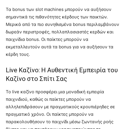
Τα bonus των slot machines μπορούν να αυξήσουν
σημαντικά τις πιθανότητες κέρδους των παικτών.
Μερικά από τα πιο συνηθισμένα bonus περιλαμβάνουν
δωρεάν περιστροφές, πολλαπλασιαστές κερδών και
παιχνίδια bonus. Οι παίκτες μπορούν να
εκμεταλλευτούν αυτά τα bonus για να αυξήσουν τα
κέρδη τους.
Live Καζίνο: Η Αυθεντική Εμπειρία του
Καζίνο στο Σπίτι Σας
Το live καζίνο προσφέρει μια μοναδική εμπειρία
παιχνιδιού, καθώς οι παίκτες μπορούν να
αλληλεπιδράσουν με πραγματικούς κρουπιέρηδες σε
πραγματικό χρόνο. Οι παίκτες μπορούν να
παρακολουθήσουν το παιχνίδι μέσω ζωντανής ροής