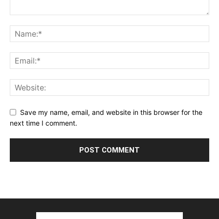
Save my name, email, and website in this browser for the
next time I comment.