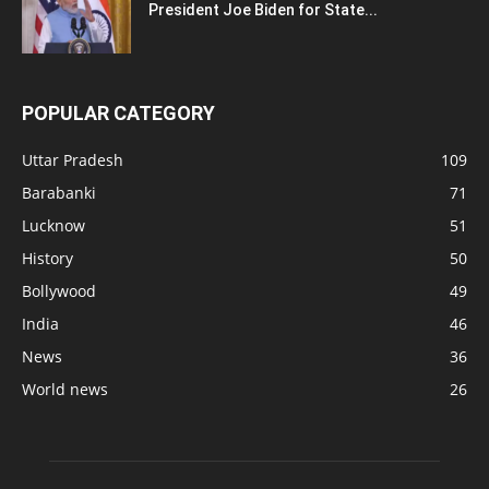
President Joe Biden for State...
POPULAR CATEGORY
Uttar Pradesh
109
Barabanki
71
Lucknow
51
History
50
Bollywood
49
India
46
News
36
World news
26