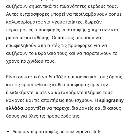
αυξήσουν σημαντικά τις πιθανότητες κέρδους τους.
Αυτές οι προσφορές μπορεί να περιλαμβάνουν bonus
καλωσορίσματος για νέους παίκτες, δωρεάν
περιστροφές, προσφορές επιστροφής χρημάτων και
μπόνους κατάθεσης. Οι παίκτες μπορούν να
επωφεληθούν από αυτές τις προσφορές για να
αυξήσουν το κεφάλαιό τους και να παρατείνουν το
χρόνο παιχνιδιού τους.
Είναι σημαντικό να διαβάζετε προσεκτικά τους όρους
και τις προϋποθέσεις κάθε προσφοράς πριν την
διεκδικήσετε, ώστε να κατανοήσετε πλήρως τους
κανόνες και τις απαιτήσεις που ισχύουν. Η
spingranny
ελλάδα
φροντίζει να παρέχει διαφανείς και δίκαιους
όρους για όλες τις προσφορές της.
Δωρεάν περιστροφές σε επιλεγμένα slots