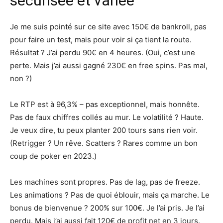
sécurisée et variée
Je me suis pointé sur ce site avec 150€ de bankroll, pas
pour faire un test, mais pour voir si ça tient la route.
Résultat ? J’ai perdu 90€ en 4 heures. (Oui, c’est une
perte. Mais j’ai aussi gagné 230€ en free spins. Pas mal,
non ?)
Le RTP est à 96,3% – pas exceptionnel, mais honnête.
Pas de faux chiffres collés au mur. Le volatilité ? Haute.
Je veux dire, tu peux planter 200 tours sans rien voir.
(Retrigger ? Un rêve. Scatters ? Rares comme un bon
coup de poker en 2023.)
Les machines sont propres. Pas de lag, pas de freeze.
Les animations ? Pas de quoi éblouir, mais ça marche. Le
bonus de bienvenue ? 200% sur 100€. Je l’ai pris. Je l’ai
perdu. Mais j’ai aussi fait 120€ de profit net en 3 jours.