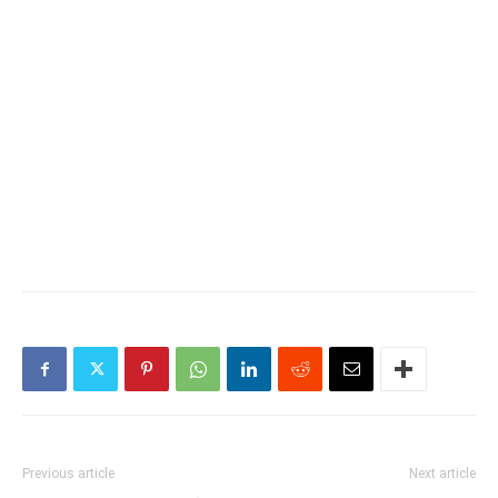
Previous article
Next article