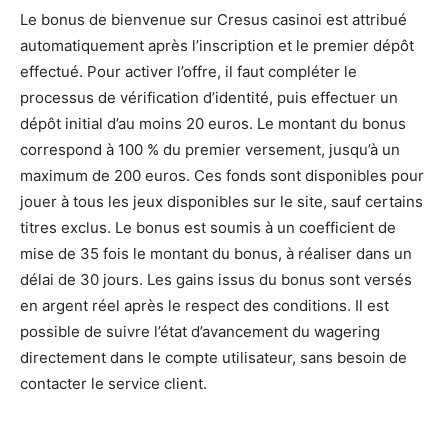
Le bonus de bienvenue sur Cresus casinoi est attribué
automatiquement après l’inscription et le premier dépôt
effectué. Pour activer l’offre, il faut compléter le
processus de vérification d’identité, puis effectuer un
dépôt initial d’au moins 20 euros. Le montant du bonus
correspond à 100 % du premier versement, jusqu’à un
maximum de 200 euros. Ces fonds sont disponibles pour
jouer à tous les jeux disponibles sur le site, sauf certains
titres exclus. Le bonus est soumis à un coefficient de
mise de 35 fois le montant du bonus, à réaliser dans un
délai de 30 jours. Les gains issus du bonus sont versés
en argent réel après le respect des conditions. Il est
possible de suivre l’état d’avancement du wagering
directement dans le compte utilisateur, sans besoin de
contacter le service client.