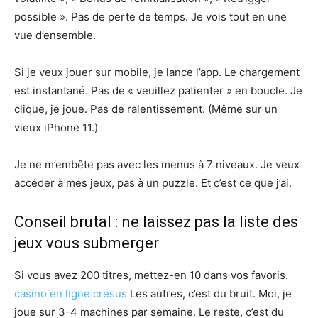
possible ». Pas de perte de temps. Je vois tout en une
vue d’ensemble.
Si je veux jouer sur mobile, je lance l’app. Le chargement
est instantané. Pas de « veuillez patienter » en boucle. Je
clique, je joue. Pas de ralentissement. (Même sur un
vieux iPhone 11.)
Je ne m’embête pas avec les menus à 7 niveaux. Je veux
accéder à mes jeux, pas à un puzzle. Et c’est ce que j’ai.
Conseil brutal : ne laissez pas la liste des
jeux vous submerger
Si vous avez 200 titres, mettez-en 10 dans vos favoris.
casino en ligne cresus
Les autres, c’est du bruit. Moi, je
joue sur 3-4 machines par semaine. Le reste, c’est du