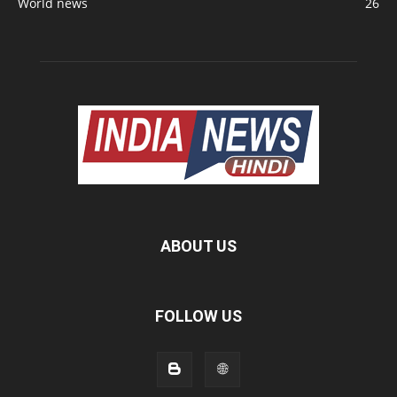
World news
26
ABOUT US
FOLLOW US