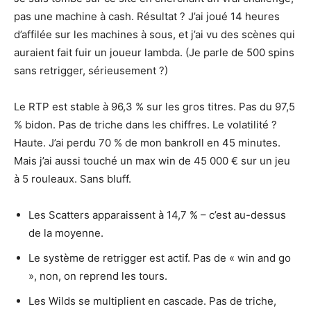
pas une machine à cash. Résultat ? J’ai joué 14 heures
d’affilée sur les machines à sous, et j’ai vu des scènes qui
auraient fait fuir un joueur lambda. (Je parle de 500 spins
sans retrigger, sérieusement ?)
Le RTP est stable à 96,3 % sur les gros titres. Pas du 97,5
% bidon. Pas de triche dans les chiffres. Le volatilité ?
Haute. J’ai perdu 70 % de mon bankroll en 45 minutes.
Mais j’ai aussi touché un max win de 45 000 € sur un jeu
à 5 rouleaux. Sans bluff.
Les Scatters apparaissent à 14,7 % – c’est au-dessus
de la moyenne.
Le système de retrigger est actif. Pas de « win and go
», non, on reprend les tours.
Les Wilds se multiplient en cascade. Pas de triche,