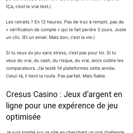
(Ça, c’est le vrai test.)
Les retraits ? En 12 heures. Pas de truc à remplir, pas de
« vérification de compte » qui te fait perdre 3 jours. Juste
un clic. (Et un email. Mais bon, c’est la vie.)
Si tu veux du jeu sans stress, c’est pas pour toi. Si tu
veux du vrai, du cash, du risque, du vrai, alors oublie les
comparateurs. J’ai testé 14 plateformes cette année.
Celui-là, il tient la route. Pas parfait. Mais fiable.
Cresus Casino : Jeux d’argent en
ligne pour une expérence de jeu
optimisée
Je suis tombé sur ce site en cherchant un vrai challenge,