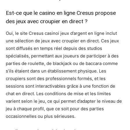
Est-ce que le casino en ligne Cresus propose
des jeux avec croupier en direct ?
Oui, le site Cresus casinoi jeux d’argent en ligne inclut
une sélection de jeux avec croupier en direct. Ces jeux
sont diffusés en temps réel depuis des studios
spécialisés, permettant aux joueurs de participer à des
parties de roulette, de blackjack ou de baccara comme
s’ils étaient dans un établissement physique. Les
croupiers sont des professionnels formés, et les
sessions sont interactivables grâce à une fonction de
chat en direct. Les conditions de mise et les limites
varient selon le jeu, ce qui permet d’adapter le niveau de
jeu à chaque profil, que ce soit pour des parties
occasionnelles ou plus sérieuses.