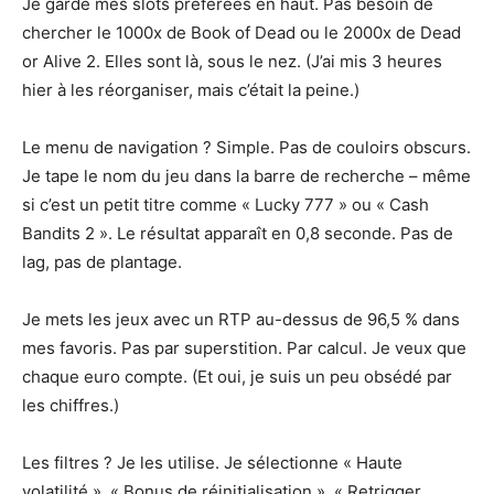
Je garde mes slots préférées en haut. Pas besoin de
chercher le 1000x de Book of Dead ou le 2000x de Dead
or Alive 2. Elles sont là, sous le nez. (J’ai mis 3 heures
hier à les réorganiser, mais c’était la peine.)
Le menu de navigation ? Simple. Pas de couloirs obscurs.
Je tape le nom du jeu dans la barre de recherche – même
si c’est un petit titre comme « Lucky 777 » ou « Cash
Bandits 2 ». Le résultat apparaît en 0,8 seconde. Pas de
lag, pas de plantage.
Je mets les jeux avec un RTP au-dessus de 96,5 % dans
mes favoris. Pas par superstition. Par calcul. Je veux que
chaque euro compte. (Et oui, je suis un peu obsédé par
les chiffres.)
Les filtres ? Je les utilise. Je sélectionne « Haute
volatilité », « Bonus de réinitialisation », « Retrigger