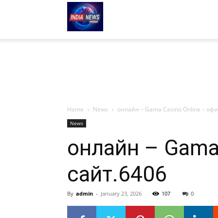
indianews-
hindi.com
Home
News
онлайн – Gama Casino Online – о
News
онлайн – Gama
сайт.6406
By
admin
-
January 23, 2026
107
0