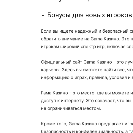
Бонусы для новых игроков
Если вы ищете надежный и безопасный сп
обратить внимание на Gama Казино. Это 
игрокам широкий спектр игр, включая сло
Официальный сайт Gama Казино – это лу
карьеры. Здесь вы сможете найти все, чт
информацию о играх, правила, условия и 
Гама Казино – это место, где вы можете 
доступ к интернету. Это означает, что вы
не ограничиваться местом.
Кроме того, Gama Казино предлагает иг
безопасность и конфиденциальность, а т