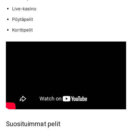
Live-kasino
Pöytäpelit
Korttipelit
Suosituimmat pelit