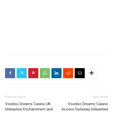
Previous article
Next article
Voodoo Dreams Casino UK
Voodoo Dreams Casino
Unleashes Enchantment and
Access Gateway Unleashed