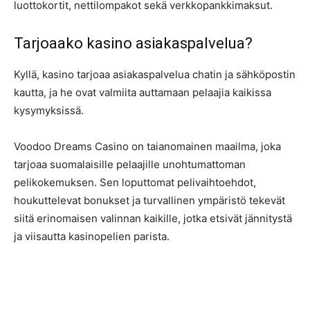
luottokortit, nettilompakot sekä verkkopankkimaksut.
Tarjoaako kasino asiakaspalvelua?
Kyllä, kasino tarjoaa asiakaspalvelua chatin ja sähköpostin
kautta, ja he ovat valmiita auttamaan pelaajia kaikissa
kysymyksissä.
Voodoo Dreams Casino on taianomainen maailma, joka
tarjoaa suomalaisille pelaajille unohtumattoman
pelikokemuksen. Sen loputtomat pelivaihtoehdot,
houkuttelevat bonukset ja turvallinen ympäristö tekevät
siitä erinomaisen valinnan kaikille, jotka etsivät jännitystä
ja viisautta kasinopelien parista.