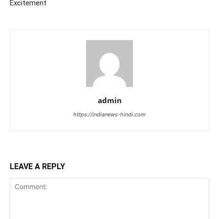
Excitement
admin
https://indianews-hindi.com
LEAVE A REPLY