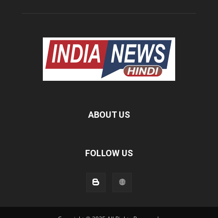
ABOUT US
FOLLOW US