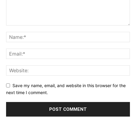
Save my name, email, and website in this browser for the
next time I comment.