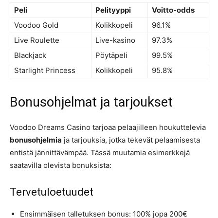
Peli
Pelityyppi
Voitto-odds
Voodoo Gold
Kolikkopeli
96.1%
Live Roulette
Live-kasino
97.3%
Blackjack
Pöytäpeli
99.5%
Starlight Princess
Kolikkopeli
95.8%
Bonusohjelmat ja tarjoukset
Voodoo Dreams Casino tarjoaa pelaajilleen houkuttelevia
bonusohjelmia
ja tarjouksia, jotka tekevät pelaamisesta
entistä jännittävämpää. Tässä muutamia esimerkkejä
saatavilla olevista bonuksista:
Tervetuloetuudet
Ensimmäisen talletuksen bonus: 100% jopa 200€