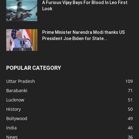
A Furious Vijay Bays For Blood In Leo First
Look
Prime Minister Narendra Modi thanks US
President Joe Biden for State...
POPULAR CATEGORY
Uttar Pradesh
109
Barabanki
71
Lucknow
51
History
50
Bollywood
49
India
46
News
36