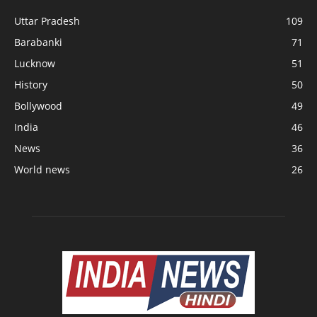
Uttar Pradesh
109
Barabanki
71
Lucknow
51
History
50
Bollywood
49
India
46
News
36
World news
26