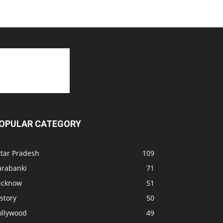
OPULAR CATEGORY
ttar Pradesh
109
arabanki
71
ucknow
51
story
50
ollywood
49