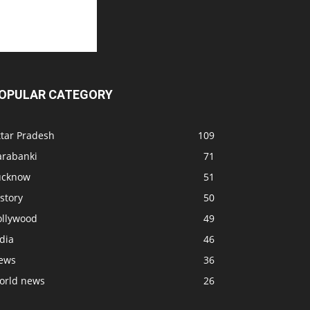
OPULAR CATEGORY
ttar Pradesh
109
arabanki
71
ucknow
51
story
50
ollywood
49
dia
46
ews
36
orld news
26