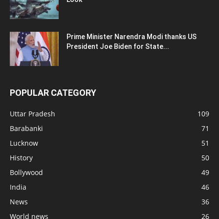
Prime Minister Narendra Modi thanks US
President Joe Biden for State...
POPULAR CATEGORY
Uttar Pradesh
109
Barabanki
71
Lucknow
51
History
50
Bollywood
49
India
46
News
36
World news
26