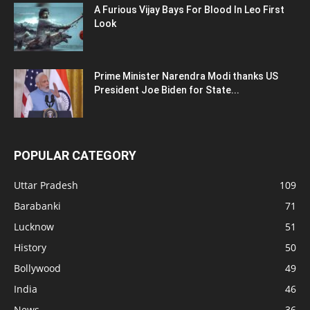
A Furious Vijay Bays For Blood In Leo First
Look
Prime Minister Narendra Modi thanks US
President Joe Biden for State...
POPULAR CATEGORY
Uttar Pradesh
109
Barabanki
71
Lucknow
51
History
50
Bollywood
49
India
46
News
36