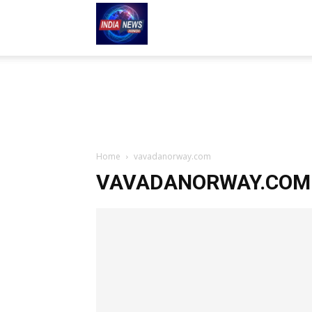
indianews-
hindi.com
Home
vavadanorway.com
VAVADANORWAY.COM