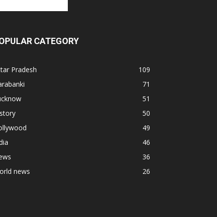
OPULAR CATEGORY
tar Pradesh
109
arabanki
71
ucknow
51
story
50
ollywood
49
dia
46
ews
36
orld news
26