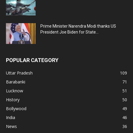
Prime Minister Narendra Modi thanks US
President Joe Biden for State...
POPULAR CATEGORY
Uttar Pradesh
109
Barabanki
71
Lucknow
51
History
50
Bollywood
49
India
46
News
36