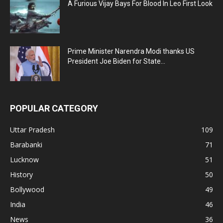
A Furious Vijay Bays For Blood In Leo First Look
Prime Minister Narendra Modi thanks US
President Joe Biden for State...
POPULAR CATEGORY
Uttar Pradesh
109
Barabanki
71
Lucknow
51
History
50
Bollywood
49
India
46
News
36