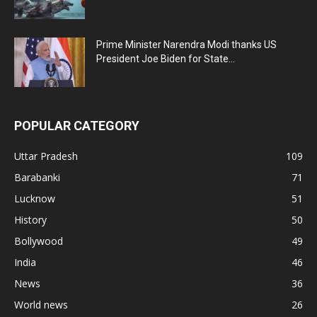
Prime Minister Narendra Modi thanks US
President Joe Biden for State...
POPULAR CATEGORY
Uttar Pradesh
109
Barabanki
71
Lucknow
51
History
50
Bollywood
49
India
46
News
36
World news
26