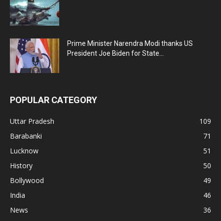
Prime Minister Narendra Modi thanks US
President Joe Biden for State...
POPULAR CATEGORY
Uttar Pradesh
109
Barabanki
71
Lucknow
51
History
50
Bollywood
49
India
46
News
36